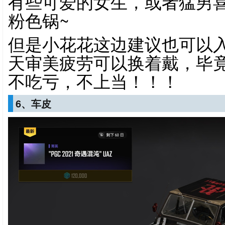
有些可爱的女生，或者猛男喜
粉色锅~
但是小花花这边建议也可以
天审美疲劳可以换着戴，毕竟
不吃亏，不上当！！！
6、车皮