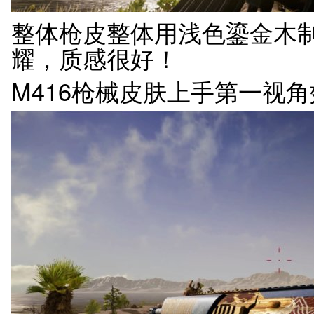
整体枪皮整体用浅色鎏金木
耀，质感很好！
M416枪械皮肤上手第一视