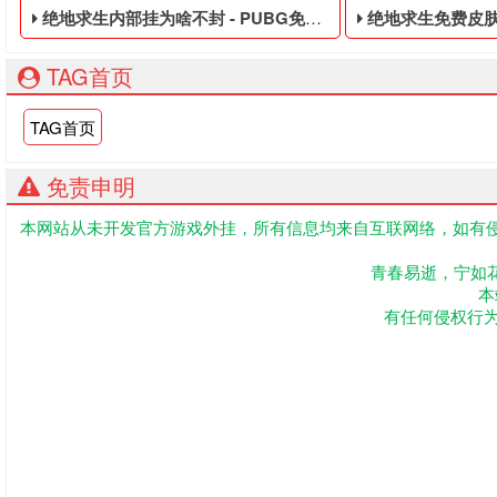
绝地求生内部挂为啥不封 - PUBG免费的四无白号
绝地求生免费皮肤下载 
TAG首页
TAG首页
免责申明
本网站从未开发官方游戏外挂，所有信息均来自互联网络，如有侵
PUBG免费的四无白号,绝地求生黑号是指使用非法手段,不正当
吃鸡便宜的永久黑
青春易逝，宁如
本
有任何侵权行为联