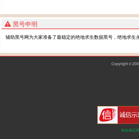
黑号申明
辅助黑号网为大家准备了最稳定的绝地求生数据黑号，绝地求生
Copyright © 2
本站保证