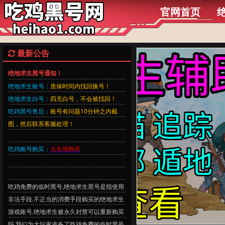
官网首页
最新公告
绝地求生黑号通知！
绝地求生账号：
质保时间内找回换号！
绝地求生白号：
四无白号，不会被找回！
吃鸡黑号售后：
账号有问题10分钟之内截
图，然后联系客服处理！
吃鸡账号购买：
点击我购买
吃鸡免费的临时黑号,绝地求生黑号是指使用
非法手段,不正当的消费手段购买的绝地求生
游戏账号,绝地求生被永久封禁可以重新购买
吗,我们为大玩家准备了吃鸡免费的临时黑号,