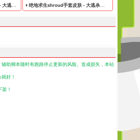
的永久黑号
绝地求生shroud手套皮肤 - 大逃杀便宜的账号
！辅助脚本随时有跑路停止更新的风险。造成损失，本站
,我们为大玩家准备了PUBG免费的账号,PUBG黑号平台等待你的购
购买的绝地求生游戏账号,海外版绝地求生2,我们为大玩家准备了绝地
生黑号是指使用非法手段,不正当的消费手段购买的绝地求生游戏账号,
大逃杀便宜的账号,绝地求生黑号是指使用非法手段,不正
心就好！
下架！