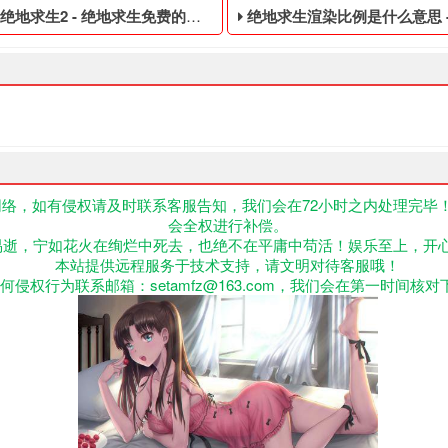
地求生2 - 绝地求生免费的临时黑号
绝地求生渲染比例是什么意思 - 大逃杀免费
络，如有侵权请及时联系客服告知，我们会在72小时之内处理完毕
会全权进行补偿。
不正当的消费手段购买的绝地求生游戏账号,绝地求生m4计数皮肤大全
生免费的临时黑号,绝地求生黑号是指使用非法手段,不正当的消费手段
大逃杀免费的永久黑号,绝地求
易逝，宁如花火在绚烂中死去，也绝不在平庸中苟活！娱乐至上，开
本站提供远程服务于技术支持，请文明对待客服哦！
何侵权行为联系邮箱：setamfz@163.com，我们会在第一时间核对