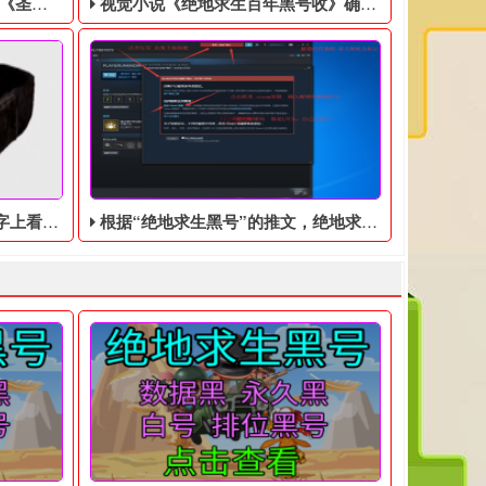
美分售出
视觉小说《绝地求生百年黑号收》确认登陆Switch，特别版售价9350日元
家想的不同！
根据“绝地求生黑号”的推文，绝地求生端游可能永久免费
，然后联系客服处理！ 黑号QQ客服： 1600445187
。玩家将操控超自然科学研究组织（SRO）队员“覃舒雅”，前往事
戏零售商GameStop正在清理库存，将EA游戏《圣歌》以1美分的
出版商Idea Factory今日宣布，男孩间友情为主
画面的设计十分的精妙。这款游戏可以单人玩，可以双人玩也可以
一个游戏来解决吃鸡黑号这个奇怪的世界的。
WM狙击枪、三级头三级甲等性能强大的工具想要得到。但是，绝地
最近，根据外媒“绝地求生黑号”博主发布了一条推文，内