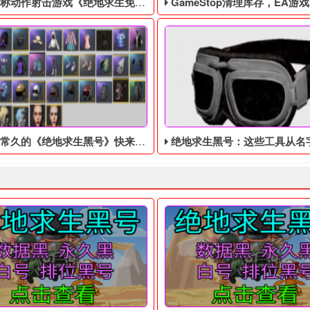
作射击游戏《绝地求生免费辅助》今日登陆主机平台
GameStop清理库存，EA游戏《圣歌》以1
常久的《绝地求生黑号》快来看看吧
绝地求生黑号：这些工具从名字上看起来很强，但实际作用和玩
 四无白号，不会被找回！ 吃鸡黑号售后： 黑号有问题10分钟之内截图
6年，世界上突然出现了一个巨型的黑洞，科学家们无法解释这个现象
据外媒Kotaku报道，美国游
游戏，这款绝地求生黑号的好玩不仅在于其游戏设定，还在于其游戏
号开发商发布了能够完很久的《绝地求生黑号》，让我们来看看这是
在蓝洞的绝地求生黑号​中，A