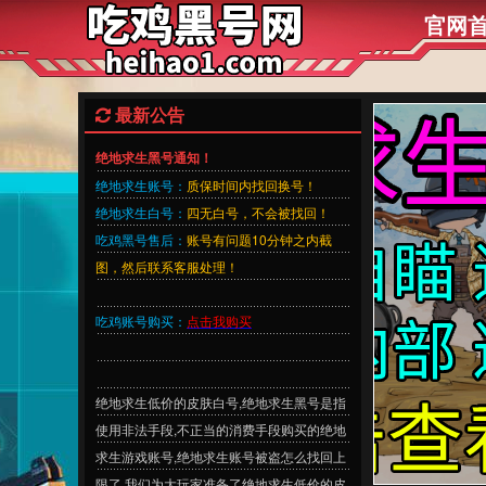
官网
最新公告
绝地求生黑号通知！
绝地求生账号：
质保时间内找回换号！
绝地求生白号：
四无白号，不会被找回！
吃鸡黑号售后：
账号有问题10分钟之内截
图，然后联系客服处理！
吃鸡账号购买：
点击我购买
绝地求生低价的皮肤白号,绝地求生黑号是指
使用非法手段,不正当的消费手段购买的绝地
求生游戏账号,绝地求生账号被盗怎么找回上
限了,我们为大玩家准备了绝地求生低价的皮